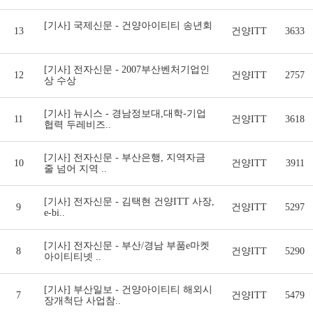
[기사] 국제신문 - 건양아이티티 송년회
13
건양ITT
3633
[기사] 전자신문 - 2007부산벤처기업인
12
건양ITT
2757
상 수상
[기사] 뉴시스 - 경남정보대,대학-기업
11
건양ITT
3618
협력 두레비즈..
[기사] 전자신문 - 부산은행, 지역자금
10
건양ITT
3911
줄 넘어 지역 ..
[기사] 전자신문 - 김택현 건양ITT 사장,
9
건양ITT
5297
e-bi..
[기사] 전자신문 - 부산/경남 부품e마켓
8
건양ITT
5290
아이티티넷 ..
[기사] 부산일보 - 건양아이티티 해외시
7
건양ITT
5479
장개척단 사업참..