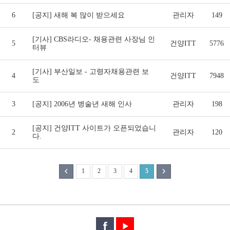
6
[공지] 새해 복 많이 받으세요
관리자
149
[기사] CBS라디오- 채용관련 사장님 인
5
건양ITT
5776
터뷰
[기사] 부산일보 - 고령자채용관련 보
4
건양ITT
7948
도
3
[공지] 2006년 병술년 새해 인사
관리자
198
[공지] 건양ITT 사이트가 오픈되었습니
2
관리자
120
다.
1
2
3
4
5